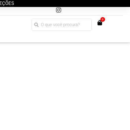
LEÇÕES
0