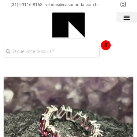
(31) 99116-8168 | vendas@casananda.com.br
0