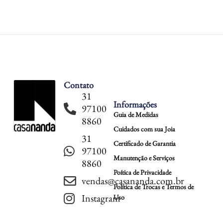
Contato
31
Informações
97100
Guia de Medidas
8860
Cuidados com sua Joia
31
Certificado de Garantia
97100
Manutenção e Serviços
8860
Poítica de Privacidade
vendas@casananda.com.br
Política de Trocas e Termos de
Instagram
Uso