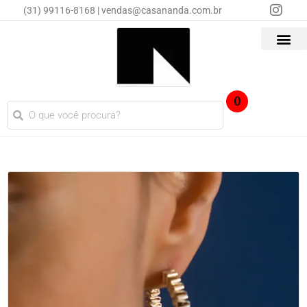
(31) 99116-8168 | vendas@casananda.com.br
0