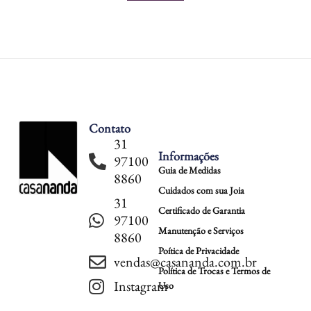
Contato
31
Informações
97100
Guia de Medidas
8860
Cuidados com sua Joia
31
Certificado de Garantia
97100
Manutenção e Serviços
8860
Poítica de Privacidade
vendas@casananda.com.br
Política de Trocas e Termos de
Instagram
Uso