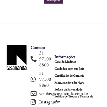
Contato
31
Informações
97100
Guia de Medidas
8860
Cuidados com sua Joia
31
Certificado de Garantia
97100
Manutenção e Serviços
8860
Poítica de Privacidade
vendas@casananda.com.br
Política de Trocas e Termos de
Instagram
Uso