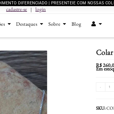
IMENTO DIFERENCIADO | PRESENTEIE COM NOSSAS CO
cadastre-se
login
|
ões
Destaques
Sobre
Blog
Colar
R$
260,
Em esto
-
SKU:
CO