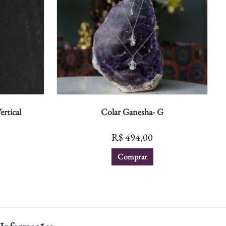
rtical
Colar Ganesha- G
R$
494,00
Comprar