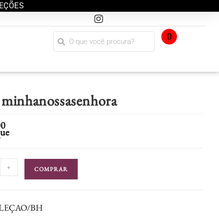
LEÇÕES
0
 minhanossasenhora
00
que
+
COMPRAR
LEÇAO/BH