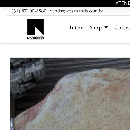
ATEND
(31) 97100-8860 | vendas@casananda.com.br
Início
Shop
Coleç