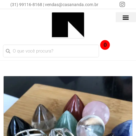
(31) 99116-8168 | vendas@casananda.com.br
0