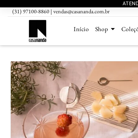
ATEND
(31) 97100-8860 | vendas@casananda.com.br
Início
Shop
Coleç