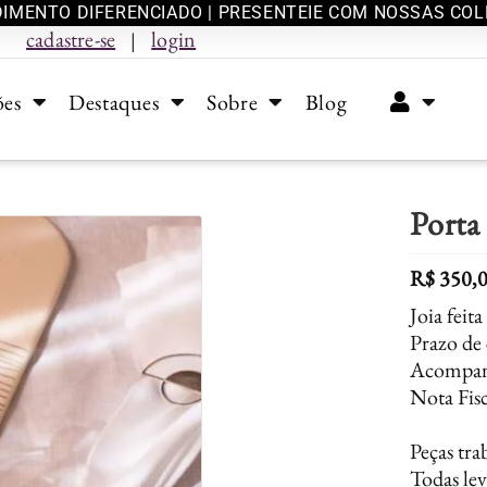
IMENTO DIFERENCIADO | PRESENTEIE COM NOSSAS CO
cadastre-se
login
|
ões
Destaques
Sobre
Blog
Porta
R$
350,
Joia feit
Prazo de 
Acompanh
Nota Fisc
Peças tra
Todas lev