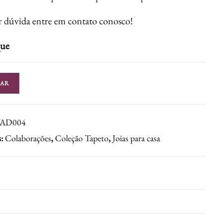
 dúvida entre em contato conosco!
que
AR
/AD004
s:
Colaborações
,
Coleção Tapeto
,
Joias para casa