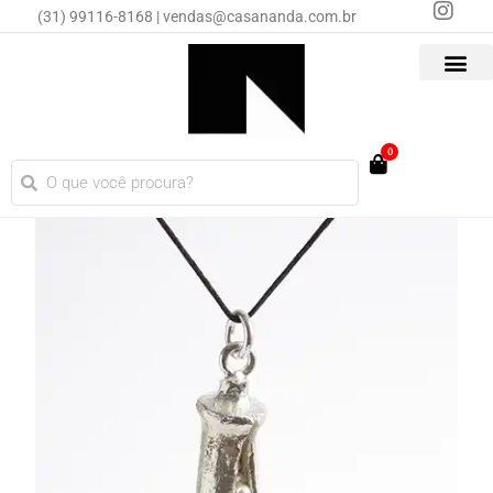
(31) 99116-8168 | vendas@casananda.com.br
0